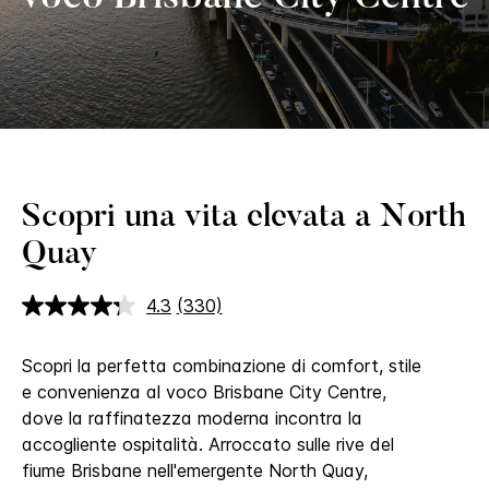
Scopri una vita elevata a North
Quay
4.3
(330)
Leggi
330
recensioni.
Scopri la perfetta combinazione di comfort, stile
Stesso
link
e convenienza al voco Brisbane City Centre,
alla
dove la raffinatezza moderna incontra la
pagina.
accogliente ospitalità.
Arroccato sulle rive del
fiume Brisbane nell'emergente North Quay,