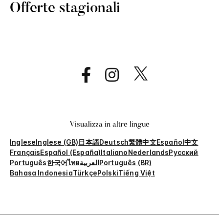
Offerte stagionali
Visualizza in altre lingue
Inglese
Inglese (GB)
日本語
Deutsch
繁體中文
Español
中文
Français
Español (España)
Italiano
Nederlands
Русский
Português
한국어
ไทย
العربية
Português (BR)
Bahasa Indonesia
Türkçe
Polski
Tiếng Việt