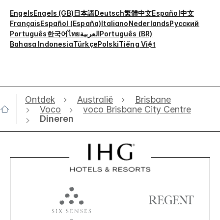
Engels
Engels (GB)
日本語
Deutsch
繁體中文
Español
中文
Français
Español (España)
Italiano
Nederlands
Русский
Português
한국어
ไทย
العربية
Português (BR)
Bahasa Indonesia
Türkçe
Polski
Tiếng Việt
Ontdek
Australië
Brisbane
Voco
voco Brisbane City Centre
Dineren