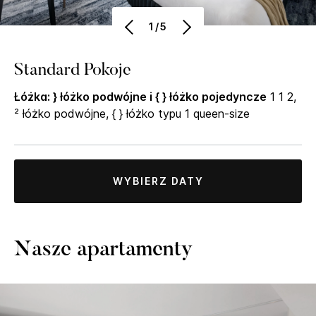
1/5
Standard Pokoje
Łóżka: } łóżko podwójne i { } łóżko pojedyncze
1 1 2,
² łóżko podwójne, { } łóżko typu 1 queen-size
WYBIERZ DATY
Nasze apartamenty