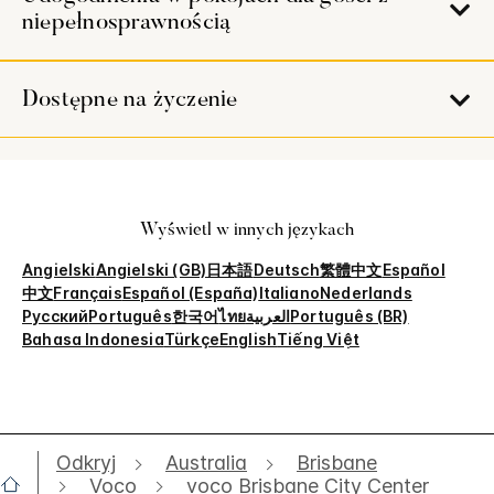
niepełnosprawnością
Dostępne na życzenie
Wyświetl w innych językach
Angielski
Angielski (GB)
日本語
Deutsch
繁體中文
Español
中文
Français
Español (España)
Italiano
Nederlands
Русский
Português
한국어
ไทย
العربية
Português (BR)
Bahasa Indonesia
Türkçe
English
Tiếng Việt
Odkryj
Australia
Brisbane
Voco
voco Brisbane City Center