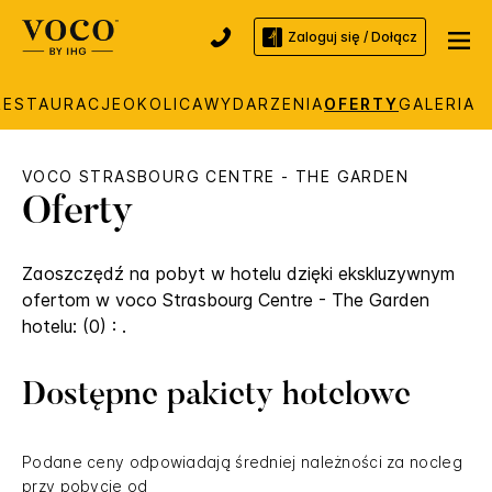
Zaloguj się / Dołącz
RESTAURACJE
OKOLICA
WYDARZENIA
OFERTY
GALERIA
VOCO
STRASBOURG CENTRE - THE GARDEN
Oferty
Zaoszczędź na pobyt w hotelu dzięki ekskluzywnym
ofertom w
voco
Strasbourg Centre - The Garden
hotelu: (0) : .
Dostępne pakiety hotelowe
Podane ceny odpowiadają średniej należności za nocleg
przy pobycie od