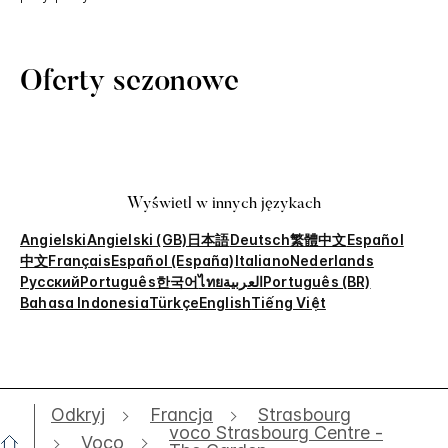
Oferty sezonowe
Wyświetl w innych językach
Angielski
Angielski (GB)
日本語
Deutsch
繁體中文
Español
中文
Français
Español (España)
Italiano
Nederlands
Русский
Português
한국어
ไทย
العربية
Português (BR)
Bahasa Indonesia
Türkçe
English
Tiếng Việt
Odkryj
Francja
Strasbourg
voco Strasbourg Centre -
Voco