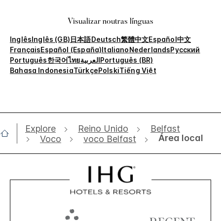
Visualizar noutras línguas
Inglês
Inglês (GB)
日本語
Deutsch
繁體中文
Español
中文
Français
Español (España)
Italiano
Nederlands
Русский
Português
한국어
ไทย
العربية
Português (BR)
Bahasa Indonesia
Türkçe
Polski
Tiếng Việt
Explore
Reino Unido
Belfast
Área local
Voco
voco Belfast