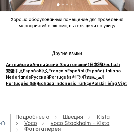
Хорошо оборудованный помещение для проведения
мероприятий с окнами, выходящими на улицу
Другие языки
Английский
Английский (британский)
日本語
Deutsch
繁體中文
Español
中文
Français
Español (España)
Italiano
Nederlands
Русский
Português
한국어
ไทย
العربية
Português (BR)
Bahasa Indonesia
Türkçe
Polski
Tiếng Việt
Подробнее о
Швеция
Kista
Voco
voco Stockholm - Kista
Фотогалерея