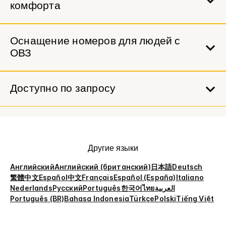
комфорта
Оснащение номеров для людей с
ОВЗ
Доступно по запросу
Другие языки
Английский
Английский (британский)
日本語
Deutsch
繁體中文
Español
中文
Français
Español (España)
Italiano
Nederlands
Русский
Português
한국어
ไทย
العربية
Português (BR)
Bahasa Indonesia
Türkçe
Polski
Tiếng Việt