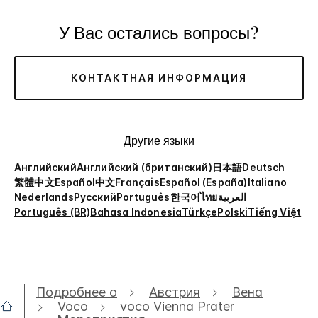
У Вас остались вопросы?
КОНТАКТНАЯ ИНФОРМАЦИЯ
Другие языки
Английский
Английский (британский)
日本語
Deutsch
繁體中文
Español
中文
Français
Español (España)
Italiano
Nederlands
Русский
Português
한국어
ไทย
العربية
Português (BR)
Bahasa Indonesia
Türkçe
Polski
Tiếng Việt
Подробнее о
Австрия
Вена
Voco
voco Vienna Prater