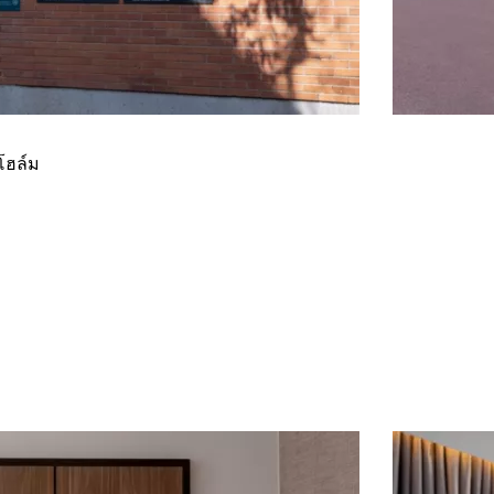
โฮล์ม