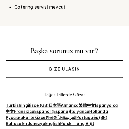
Catering servisi mevcut
Başka sorunuz mu var?
BIZE ULAŞIN
Diğer Dillerde Gözat
Turkish
İngilizce (GB)
日本語
Almanca
繁體中文
İspanyolca
中文
Fransızca
Español (España)
İtalyanca
Hollanda
Русский
Portekizce
한국어
ไทย
العربية
Português (BR)
Bahasa Endonezya
English
Polski
Tiếng Việt