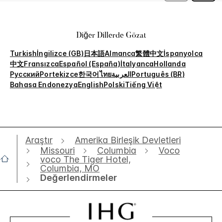
Diğer Dillerde Gözat
Turkish
İngilizce (GB)
日本語
Almanca
繁體中文
İspanyolca
中文
Fransızca
Español (España)
İtalyanca
Hollanda
Русский
Portekizce
한국어
ไทย
العربية
Português (BR)
Bahasa Endonezya
English
Polski
Tiếng Việt
Araştır
Amerika Birleşik Devletleri
Missouri
Columbia
Voco
voco The Tiger Hotel,
Columbia, MO
Değerlendirmeler