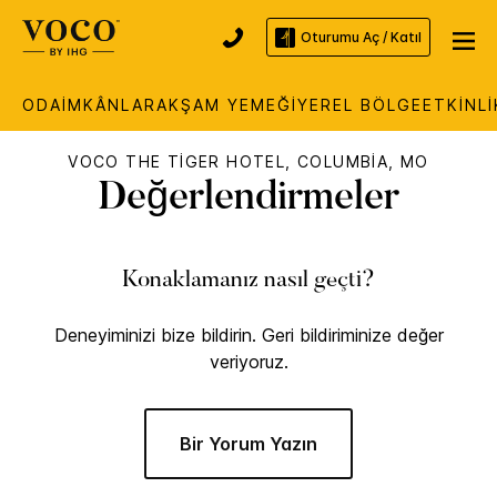
Oturumu Aç / Katıl
ODA
İMKÂNLAR
AKŞAM YEMEĞI
YEREL BÖLGE
ETKINLI
VOCO
THE TIGER HOTEL, COLUMBIA, MO
Değerlendirmeler
Konaklamanız nasıl geçti?
Deneyiminizi bize bildirin. Geri bildiriminize değer
veriyoruz.
Bir Yorum Yazın