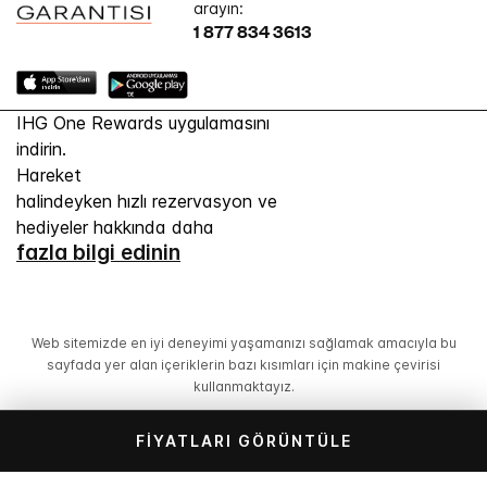
arayın:
1 877 834 3613
IHG One Rewards uygulamasını
indirin.
Hareket
halindeyken hızlı rezervasyon ve
hediyeler hakkında daha
fazla bilgi edinin
Web sitemizde en iyi deneyimi yaşamanızı sağlamak amacıyla bu
sayfada yer alan içeriklerin bazı kısımları için makine çevirisi
kullanmaktayız.
FIYATLARI GÖRÜNTÜLE
© 2026 IHG. Tüm hakları saklıdır. Otellerin çoğunun
mülkiyeti ve işletmesi bağımsız kişi veya kurumlara aittir.