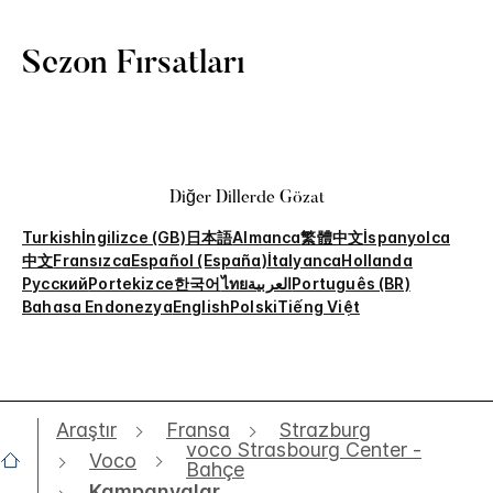
Sezon Fırsatları
Diğer Dillerde Gözat
Turkish
İngilizce (GB)
日本語
Almanca
繁體中文
İspanyolca
中文
Fransızca
Español (España)
İtalyanca
Hollanda
Русский
Portekizce
한국어
ไทย
العربية
Português (BR)
Bahasa Endonezya
English
Polski
Tiếng Việt
Araştır
Fransa
Strazburg
voco Strasbourg Center -
Voco
Bahçe
Kampanyalar