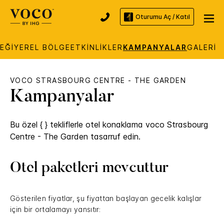
Oturumu Aç / Katıl
EĞI
YEREL BÖLGE
ETKINLIKLER
KAMPANYALAR
GALERI
VOCO
STRASBOURG CENTRE - THE GARDEN
Kampanyalar
Bu özel { } tekliflerle otel konaklama
voco
Strasbourg
Centre - The Garden
tasarruf edin.
Otel paketleri mevcuttur
Gösterilen fiyatlar, şu fiyattan başlayan gecelik kalışlar
için bir ortalamayı yansıtır: