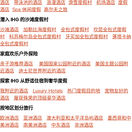
酒店
带泳池的酒店
浪漫酒店
滑雪度假村
机场酒店
度假
酒店
Spa 休闲度假
高尔夫之旅
潜入 IHG 的沙滩度假村
沙滩酒店
加勒比海度假村
全包式度假村
坎昆全包式度假
村
科苏梅尔岛全包式度假村
牙买加全包式度假村
蓬塔卡纳
全包式度假村
家庭欢乐户外探险
亲子游推荐酒店
美国国家公园附近的酒店
美国主题公园附
近酒店
迪士尼世界附近的酒店
探索 IHG 从舒适住宿到奢华度假
我附近的酒店
Luxury Hotels
热门度假目的地
宠物友好的
酒店
屡获殊荣的顶级豪华酒店
按地区划分旅行
欧洲酒店
亚洲酒店
澳大利亚和太平洋岛屿酒店
墨西哥和中
美洲酒店
南美洲酒店
中东酒店
非洲酒店