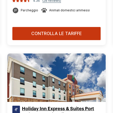
4.36
(28 reviews)
Parcheggio
Animali domestici ammessi
CONTROLLA LE TARIFFE
Holiday Inn Express & Suites Port