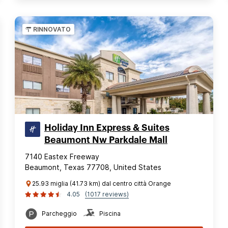
RINNOVATO
Holiday Inn Express & Suites
Beaumont Nw Parkdale Mall
7140 Eastex Freeway
Beaumont, Texas 77708, United States
25.93 miglia (41.73 km) dal centro città Orange
4.05
(1017 reviews)
Parcheggio
Piscina