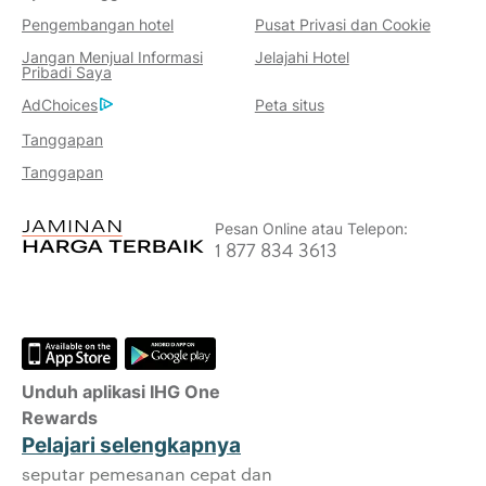
Kami
Pengembangan hotel
Pusat Privasi dan Cookie
Jaminan Harga Terbaik
Jangan Menjual Informasi
Jelajahi Hotel
Kami menjanjikan Anda harga terendah
Pribadi Saya
yang tersedia secara online, atau kami
AdChoices
Peta situs
akan menyamainya dan memberi Anda
Tanggapan
lima kali lipat poin IHG® One Rewards,
Tanggapan
hingga maksimum 40.000 poin.
Jaminan Reservasi Online
Pesan Online atau Telepon:
Kamar Anda dijamin.
1 877 834 3613
Tidak Ada Biaya Pemesanan!
Kami tidak mengenakan biaya pemesanan
apa pun untuk melakukan reservasi
langsung dengan kami.
Unduh aplikasi IHG One
Privasi Data dan Keamanan Situs
Rewards
IHG memperlakukan privasi Anda secara
Pelajari selengkapnya
serius dan berusaha melindungi Anda.
seputar pemesanan cepat dan