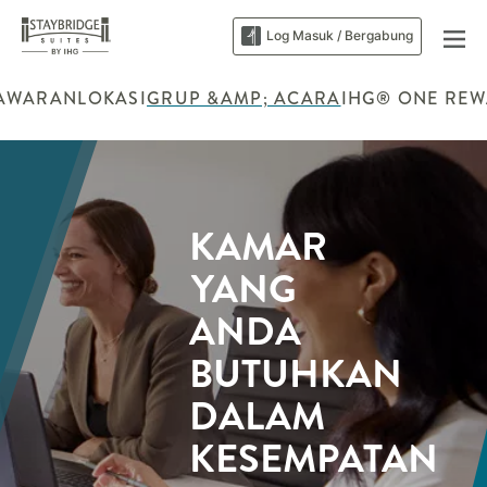
Log Masuk / Bergabung
AWARAN
LOKASI
GRUP &AMP; ACARA
IHG® ONE RE
KAMAR
YANG
ANDA
BUTUHKAN
DALAM
KESEMPATAN