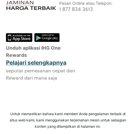
Jaminan Reservasi Online
Pesan Online atau Telepon:
Kamar Anda dijamin.
1 877 834 3613
Tidak Ada Biaya Pemesanan!
Kami tidak mengenakan biaya pemesanan
apa pun untuk melakukan reservasi
langsung dengan kami.
Unduh aplikasi IHG One
Privasi Data dan Keamanan Situs
Rewards
IHG memperlakukan privasi Anda secara
Pelajari selengkapnya
serius dan berusaha melindungi Anda.
seputar pemesanan cepat dan
Semua informasi pribadi yang Anda
Reward dari mana saja
berikan dienkripsi dan aman.
Untuk memastikan bahwa kami memberi Anda pengalaman terbaik di
situs web kami, kami menggunakan terjemahan mesin untuk sebagian
konten yang ditampilkan di halaman ini.