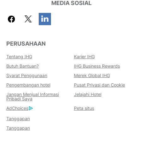
MEDIA SOSIAL
PERUSAHAAN
Tentang IHG
Karier IHG
Butuh Bantuan?
IHG Business Rewards
Keuntungan Memesan Dengan
Syarat Penggunaan
Merek Global IHG
Kami
Pengembangan hotel
Pusat Privasi dan Cookie
Jaminan Harga Terbaik
Jangan Menjual Informasi
Jelajahi Hotel
Kami menjanjikan Anda harga terendah
Pribadi Saya
yang tersedia secara online, atau kami
AdChoices
Peta situs
akan menyamainya dan memberi Anda
Tanggapan
lima kali lipat poin IHG® One Rewards,
Tanggapan
hingga maksimum 40.000 poin.