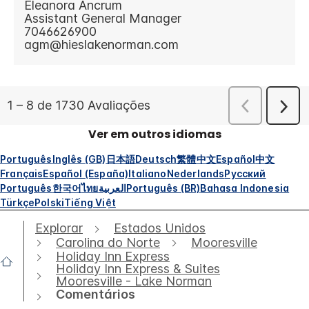
Ver em outros idiomas
Português
Inglês (GB)
日本語
Deutsch
繁體中文
Español
中文
Français
Español (España)
Italiano
Nederlands
Русский
Português
한국어
ไทย
العربية
Português (BR)
Bahasa Indonesia
Türkçe
Polski
Tiếng Việt
Explorar
Estados Unidos
Carolina do Norte
Mooresville
Holiday Inn Express
Holiday Inn Express & Suites
Mooresville - Lake Norman
Comentários