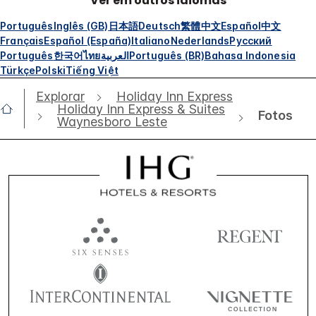
Ver em outros idiomas
Português
Inglês (GB)
日本語
Deutsch
繁體中文
Español
中文
Français
Español (España)
Italiano
Nederlands
Русский
Português
한국어
ไทย
العربية
Português (BR)
Bahasa Indonesia
Türkçe
Polski
Tiếng Việt
Explorar
Holiday Inn Express
Holiday Inn Express & Suites
Fotos
Waynesboro Leste