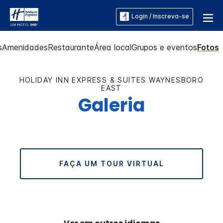
Login / Inscreva-se
s
Amenidades
Restaurante
Área local
Grupos e eventos
Fotos
HOLIDAY INN EXPRESS & SUITES
WAYNESBORO
EAST
Galeria
FAÇA UM TOUR VIRTUAL