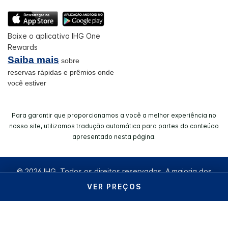
Baixe o aplicativo IHG One
Rewards
Saiba mais
sobre
reservas rápidas e prêmios onde
você estiver
Para garantir que proporcionamos a você a melhor experiência no
nosso site, utilizamos tradução automática para partes do conteúdo
apresentado nesta página.
© 2026 IHG. Todos os direitos reservados. A maioria dos
hotéis são de uma empresa independente e/ou operados de
VER PREÇOS
forma independente. IHG - InterContinental Hotels Group do
Brasil Ltda | CNPJ/MF42.289.025/0001-05