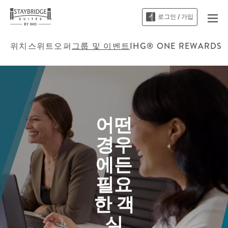
로그인 / 가입
위치
스위트
오퍼
그룹 및 이벤트
IHG® ONE REWARDS
어떤
경우
에든
필요
한 객
실