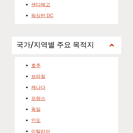
샌디에고
워싱턴 DC
국가/지역별 주요 목적지
호주
브라질
캐나다
프랑스
독일
인도
이탈리아