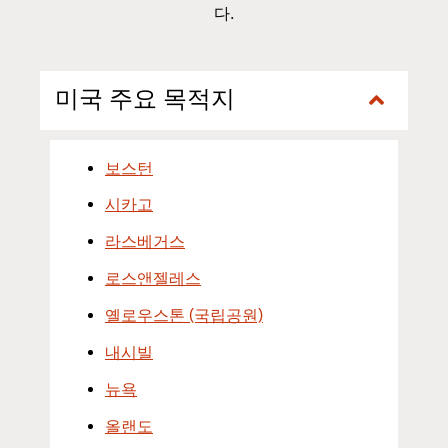
다.
미국 주요 목적지
보스턴
시카고
라스베거스
로스앤젤레스
옐로우스톤 (국립공원)
내시빌
뉴욕
올랜도