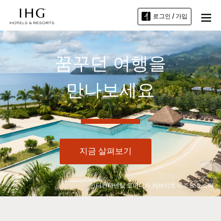
로그인 / 가입
꿈꾸던 여행을
만나보세요
지금 살펴보기
인터컨티넨탈 도미니카 카브리츠 리조트 & 스파