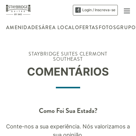
Login / Inscreva-se
AMENIDADES
ÁREA LOCAL
OFERTAS
FOTOS
GRUPO
STAYBRIDGE SUITES
CLERMONT
SOUTHEAST
COMENTÁRIOS
Como Foi Sua Estada?
Conte-nos a sua experiência. Nós valorizamos a
sua opinião.