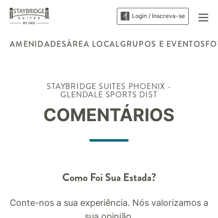
Login / Inscreva-se
AMENIDADES
ÁREA LOCAL
GRUPOS E EVENTOS
FO
STAYBRIDGE SUITES
PHOENIX -
GLENDALE SPORTS DIST
COMENTÁRIOS
Como Foi Sua Estada?
Conte-nos a sua experiência. Nós valorizamos a
sua opinião.