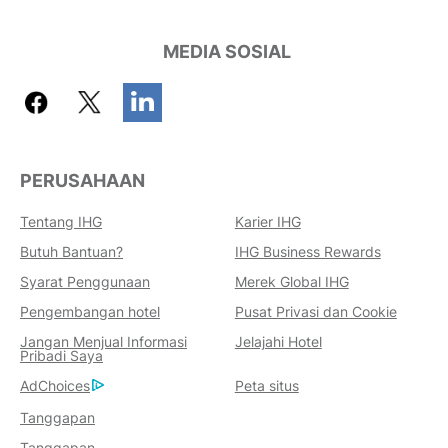
MEDIA SOSIAL
PERUSAHAAN
Tentang IHG
Karier IHG
Butuh Bantuan?
IHG Business Rewards
Keuntungan Memesan Dengan
Syarat Penggunaan
Merek Global IHG
Kami
Pengembangan hotel
Pusat Privasi dan Cookie
Jaminan Harga Terbaik
Jangan Menjual Informasi
Jelajahi Hotel
Kami menjanjikan Anda harga terendah
Pribadi Saya
yang tersedia secara online, atau kami
AdChoices
Peta situs
akan menyamainya dan memberi Anda
Tanggapan
lima kali lipat poin IHG® One Rewards,
Tanggapan