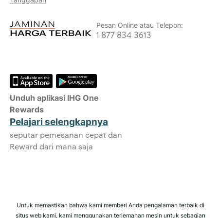
hingga maksimum 40.000 poin.
Jaminan Reservasi Online
Pesan Online atau Telepon:
Kamar Anda dijamin.
1 877 834 3613
Tidak Ada Biaya Pemesanan!
Kami tidak mengenakan biaya pemesanan
apa pun untuk melakukan reservasi
langsung dengan kami.
Unduh aplikasi IHG One
Privasi Data dan Keamanan Situs
Rewards
IHG memperlakukan privasi Anda secara
Pelajari selengkapnya
serius dan berusaha melindungi Anda.
seputar pemesanan cepat dan
Semua informasi pribadi yang Anda
Reward dari mana saja
berikan dienkripsi dan aman.
Untuk memastikan bahwa kami memberi Anda pengalaman terbaik di
situs web kami, kami menggunakan terjemahan mesin untuk sebagian