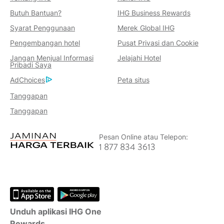
Butuh Bantuan?
IHG Business Rewards
Keuntungan Memesan Dengan
Syarat Penggunaan
Merek Global IHG
Kami
Pengembangan hotel
Pusat Privasi dan Cookie
Jaminan Harga Terbaik
Jangan Menjual Informasi
Jelajahi Hotel
Kami menjanjikan Anda harga terendah
Pribadi Saya
yang tersedia secara online, atau kami
AdChoices
Peta situs
akan menyamainya dan memberi Anda
Tanggapan
lima kali lipat poin IHG® One Rewards,
Tanggapan
hingga maksimum 40.000 poin.
Jaminan Reservasi Online
Pesan Online atau Telepon:
Kamar Anda dijamin.
1 877 834 3613
Tidak Ada Biaya Pemesanan!
Kami tidak mengenakan biaya pemesanan
apa pun untuk melakukan reservasi
langsung dengan kami.
Unduh aplikasi IHG One
Privasi Data dan Keamanan Situs
Rewards