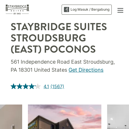
Log Masuk / Bergabung
STAYBRIDGE SUITES
STROUDSBURG
(EAST) POCONOS
561 Independence Road
East Stroudsburg
,
PA
18301
United States
Get Directions
4.1
(1567)