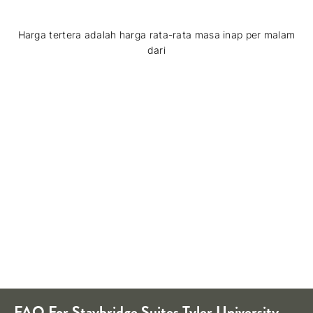
Harga tertera adalah harga rata-rata masa inap per malam
dari
FAQ For
Staybridge Suites
Tyler University