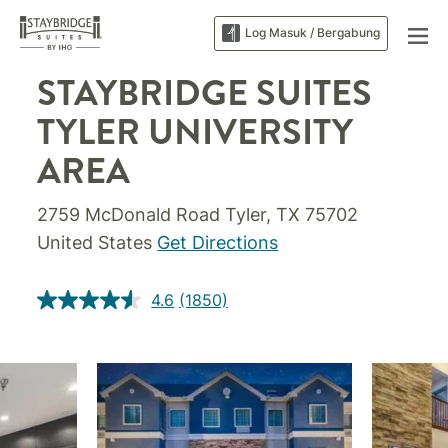
Log Masuk / Bergabung
STAYBRIDGE SUITES
TYLER UNIVERSITY
AREA
2759 McDonald Road
Tyler
,
TX
75702
United States
Get Directions
4.6
(1850)