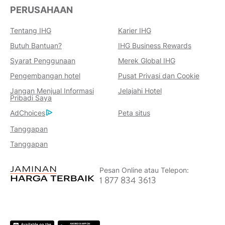
PERUSAHAAN
Tentang IHG
Karier IHG
Butuh Bantuan?
IHG Business Rewards
Keuntungan Memesan Dengan
Syarat Penggunaan
Merek Global IHG
Kami
Pengembangan hotel
Pusat Privasi dan Cookie
Jaminan Harga Terbaik
Jangan Menjual Informasi
Jelajahi Hotel
Kami menjanjikan Anda harga terendah
Pribadi Saya
yang tersedia secara online, atau kami
AdChoices
Peta situs
akan menyamainya dan memberi Anda
Tanggapan
lima kali lipat poin IHG® One Rewards,
Tanggapan
hingga maksimum 40.000 poin.
Jaminan Reservasi Online
Pesan Online atau Telepon:
Kamar Anda dijamin.
1 877 834 3613
Tidak Ada Biaya Pemesanan!
Kami tidak mengenakan biaya pemesanan
apa pun untuk melakukan reservasi