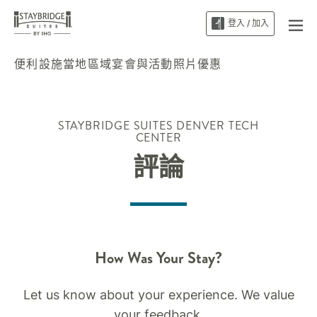
登入 / 加入
便利設施
當地區域
宴會與活動
照片
優惠
STAYBRIDGE SUITES
DENVER TECH
CENTER
評論
How Was Your Stay?
Let us know about your experience. We value
your feedback.