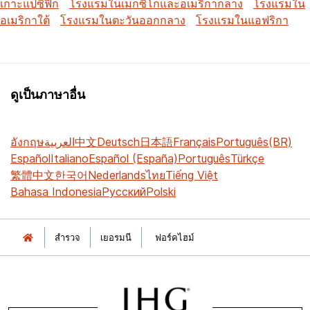
เกาะแปซิฟิก
โรงแรมในเม็กซิโกและอเมริกากลาง
โรงแรมใน
อเมริกาใต้
โรงแรมในตะวันออกกลาง
โรงแรมในแอฟริกา
ดูเป็นภาษาอื่น
อังกฤษ
العربية
中文
Deutsch
日本語
Français
Português(BR)
Español
Italiano
Español (España)
Português
Türkçe
繁體中文
한국어
Nederlands
ไทย
Tiếng Việt
Bahasa Indonesia
Русский
Polski
สำรวจ
เยอรมนี
ฟอร์คไฮม์