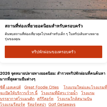
สถานที่ท่องเที่ยวยอดนิยมสำหรับครอบครัว
ค้นพบสถานที่ท่องเที่ยวสุดโปรดสำหรับเด็ก ๆ ในทริปเดินทางหลาย
รุ่นของคุณ
ทริปพักผ่อนของครอบครัว
2026 จุดหมายปลายทางยอดนิยม: สำรวจทริปพักผ่อนที่คนค้นหา
มากที่สุดตามธีมต่างๆ
ซิตี้ เอสเคปส์
Great Foodie Cities
โรงแรมใหม่และโรงแรมที่
จะเปิดให้บริการเร็วๆ นี้
โรงแรมที่มีสระว่ายน้ำ
โรงแรม
บรรยากาศโรแมนติก
สกีรีสอร์ท
โรงแรมใกล้สนามบิน
โรงแรมรีสอร์ท
รีสอร์ทสปา
Golf Getaways