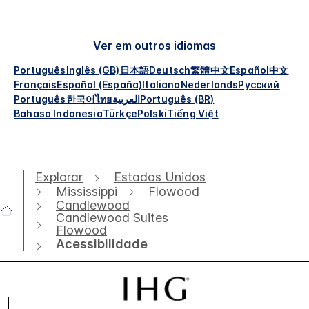
Ver em outros idiomas
Português
Inglês (GB)
日本語
Deutsch
繁體中文
Español
中文
Français
Español (España)
Italiano
Nederlands
Русский
Português
한국어
ไทย
العربية
Português (BR)
Bahasa Indonesia
Türkçe
Polski
Tiếng Việt
Explorar
Estados Unidos
Mississippi
Flowood
Candlewood
Candlewood Suites
Flowood
Acessibilidade