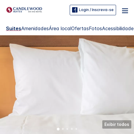
Login / Inscreva-se
Suites
Amenidades
Área local
Ofertas
Fotos
Acessibilidade
Exibir todos