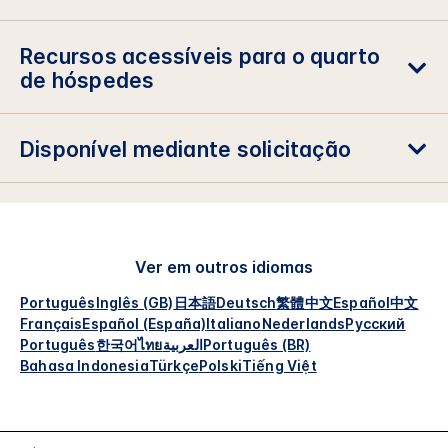
Recursos acessíveis para o quarto
de hóspedes
Disponível mediante solicitação
Ver em outros idiomas
Português
Inglês (GB)
日本語
Deutsch
繁體中文
Español
中文
Français
Español (España)
Italiano
Nederlands
Русский
Português
한국어
ไทย
العربية
Português (BR)
Bahasa Indonesia
Türkçe
Polski
Tiếng Việt