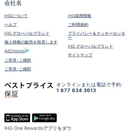
会社名
IHGについて
IHG採用情報
ヘルプ
ご利用規約
IHG グローバルブランド
プライバシー＆クッキーセンタ
ー
個人情報の販売を拒否します
IHG グローバルブランド
AdChoices
サイトマップ
ご意見･ご感想
ご意見･ご感想
オンラインまたは電話で予約:
1 877 834 3613
IHG One Rewardsアプリをダウ