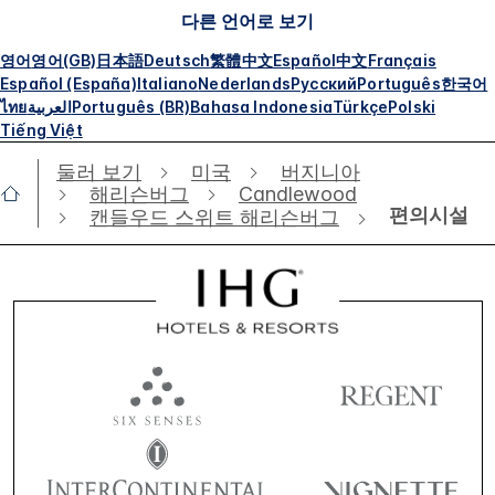
다른 언어로 보기
영어
영어(GB)
日本語
Deutsch
繁體中文
Español
中文
Français
Español (España)
Italiano
Nederlands
Русский
Português
한국어
ไทย
العربية
Português (BR)
Bahasa Indonesia
Türkçe
Polski
Tiếng Việt
둘러 보기
미국
버지니아
해리슨버그
Candlewood
편의시설
캔들우드 스위트 해리슨버그