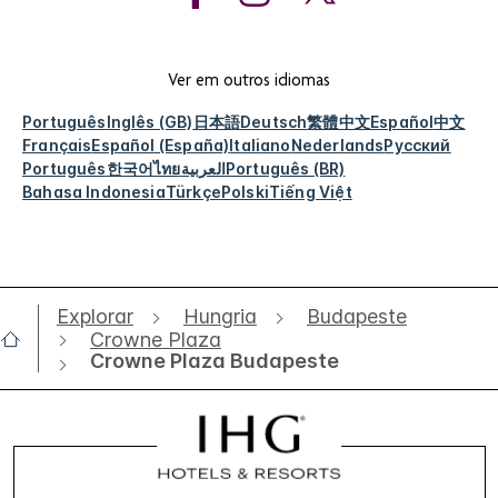
Ver em outros idiomas
Português
Inglês (GB)
日本語
Deutsch
繁體中文
Español
中文
Français
Español (España)
Italiano
Nederlands
Русский
Português
한국어
ไทย
العربية
Português (BR)
Bahasa Indonesia
Türkçe
Polski
Tiếng Việt
Explorar
Hungria
Budapeste
Crowne Plaza
Crowne Plaza Budapeste