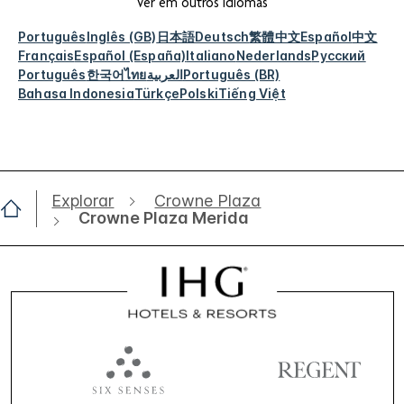
Ver em outros idiomas
Português
Inglês (GB)
日本語
Deutsch
繁體中文
Español
中文
Français
Español (España)
Italiano
Nederlands
Русский
Português
한국어
ไทย
العربية
Português (BR)
Bahasa Indonesia
Türkçe
Polski
Tiếng Việt
Explorar
Crowne Plaza
Crowne Plaza Merida