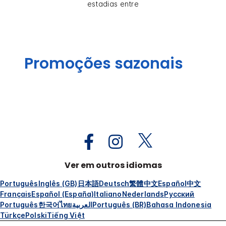
estadias entre
Promoções sazonais
Ver em outros idiomas
Português
Inglês (GB)
日本語
Deutsch
繁體中文
Español
中文
Français
Español (España)
Italiano
Nederlands
Русский
Português
한국어
ไทย
العربية
Português (BR)
Bahasa Indonesia
Türkçe
Polski
Tiếng Việt