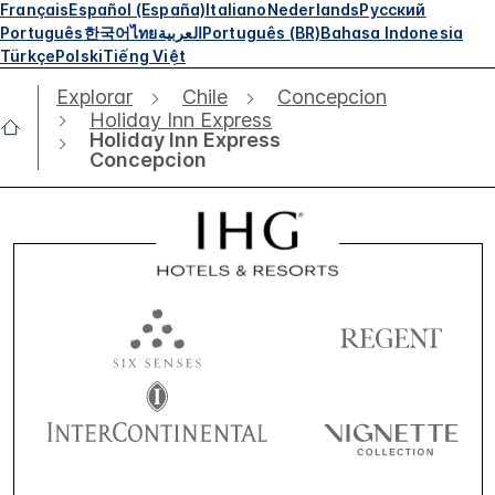
Français
Español (España)
Italiano
Nederlands
Русский
Português
한국어
ไทย
العربية
Português (BR)
Bahasa Indonesia
Türkçe
Polski
Tiếng Việt
Explorar
Chile
Concepcion
Holiday Inn Express
Holiday Inn Express
Concepcion