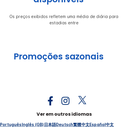
Os preços exibidos refletem uma média de diária para
estadias entre
Promoções sazonais
Ver em outros idiomas
Português
Inglês (GB)
日本語
Deutsch
繁體中文
Español
中文