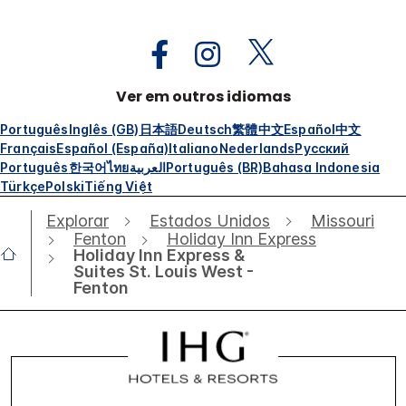
Ver em outros idiomas
Português
Inglês (GB)
日本語
Deutsch
繁體中文
Español
中文
Français
Español (España)
Italiano
Nederlands
Русский
Português
한국어
ไทย
العربية
Português (BR)
Bahasa Indonesia
Türkçe
Polski
Tiếng Việt
Explorar
Estados Unidos
Missouri
Fenton
Holiday Inn Express
Holiday Inn Express &
Suites St. Louis West -
Fenton