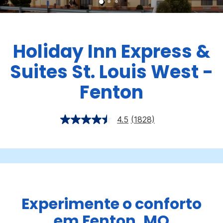
Holiday Inn Express &
Suites
St. Louis West -
Fenton
4.5
(1828)
Experimente o conforto
em Fenton, MO