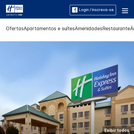
Login / Inscreva-se
Ofertas
Apartamentos e suítes
Amenidades
Restaurante
Á
Exibir todos