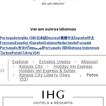
em um minuto!
Ver em outros idiomas
Português
Inglês (GB)
日本語
Deutsch
繁體中文
Español
中文
Français
Español (España)
Italiano
Nederlands
Русский
Português
한국어
ไทย
العربية
Português (BR)
Bahasa Indonesia
Türkçe
Polski
Tiếng Việt
Explorar
Estados Unidos
Missouri
Kansas City
Holiday Inn Express
Holiday Inn Express & Suites
Fotos
Kansas City Liberty (Hwy
152)