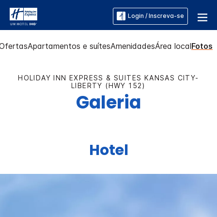
Login / Inscreva-se
Ofertas
Apartamentos e suítes
Amenidades
Área local
Fotos
HOLIDAY INN EXPRESS & SUITES
KANSAS CITY-
LIBERTY (HWY 152)
Galeria
Hotel