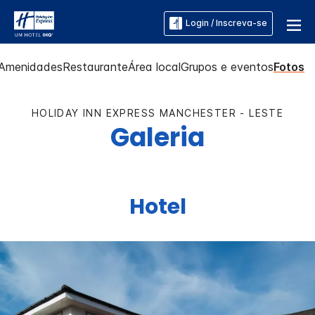
Login / Inscreva-se
Amenidades
Restaurante
Área local
Grupos e eventos
Fotos
HOLIDAY INN EXPRESS
MANCHESTER - LESTE
Galeria
Hotel