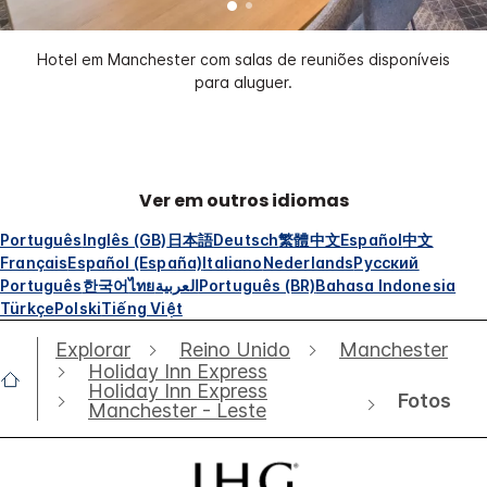
Hotel em Manchester com salas de reuniões disponíveis
para aluguer.
Ver em outros idiomas
Português
Inglês (GB)
日本語
Deutsch
繁體中文
Español
中文
Français
Español (España)
Italiano
Nederlands
Русский
Português
한국어
ไทย
العربية
Português (BR)
Bahasa Indonesia
Türkçe
Polski
Tiếng Việt
Explorar
Reino Unido
Manchester
Holiday Inn Express
Holiday Inn Express
Fotos
Manchester - Leste