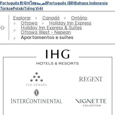
Português
한국어
ไทย
العربية
Português (BR)
Bahasa Indonesia
Türkçe
Polski
Tiếng Việt
Explorar
Canadá
Ontário
Ottawa
Holiday Inn Express
Holiday Inn Express & Suites
Ottawa West - Nepean
Apartamentos e suítes