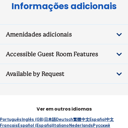
Informações adicionais
Amenidades adicionais
Accessible Guest Room Features
Available by Request
Ver em outros idiomas
Português
Inglês (GB)
日本語
Deutsch
繁體中文
Español
中文
Français
Español (España)
Italiano
Nederlands
Русский