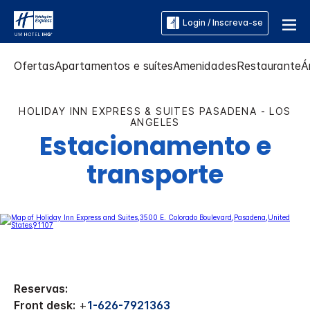
Login / Inscreva-se
Ofertas
Apartamentos e suítes
Amenidades
Restaurante
Á
HOLIDAY INN EXPRESS & SUITES
PASADENA - LOS
ANGELES
Estacionamento e
transporte
Reservas:
Front desk:
+
1-626-7921363