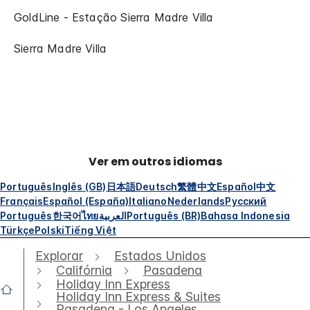
GoldLine - Estação Sierra Madre Villa
Sierra Madre Villa
Ver em outros idiomas
Português
Inglês (GB)
日本語
Deutsch
繁體中文
Español
中文
Français
Español (España)
Italiano
Nederlands
Русский
Português
한국어
ไทย
العربية
Português (BR)
Bahasa Indonesia
Türkçe
Polski
Tiếng Việt
Explorar
Estados Unidos
Califórnia
Pasadena
Holiday Inn Express
Holiday Inn Express & Suites
Pasadena - Los Angeles