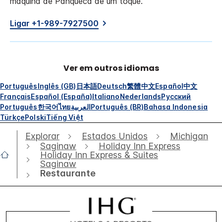
máquina de Panqueca de um toque.
Ligar +1-989-7927500
Ver em outros idiomas
Português
Inglês (GB)
日本語
Deutsch
繁體中文
Español
中文
Français
Español (España)
Italiano
Nederlands
Русский
Português
한국어
ไทย
العربية
Português (BR)
Bahasa Indonesia
Türkçe
Polski
Tiếng Việt
Explorar
Estados Unidos
Michigan
Saginaw
Holiday Inn Express
Holiday Inn Express & Suites
Saginaw
Restaurante