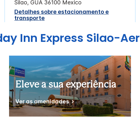
Silao
,
GUA
36100
Mexico
Detalhes sobre estacionamento e
transporte
day Inn Express
Silao-Aer
Eleve a sua experiência
Ver as amenidades