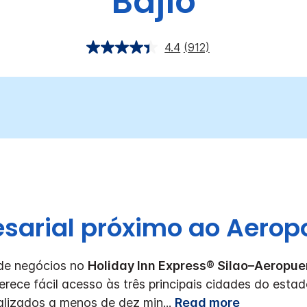
Bajio
4.4
(912)
sarial próximo ao Aeropo
 de negócios no
Holiday Inn Express® Silao–Aeropuer
erece fácil acesso às três principais cidades do esta
lizados a menos de dez min
...
Read more