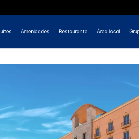
uítes
Amenidades
Restaurante
Área local
Gru