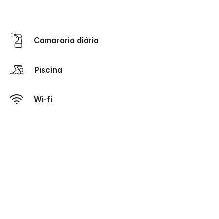
Camararia diária
Piscina
Wi-fi