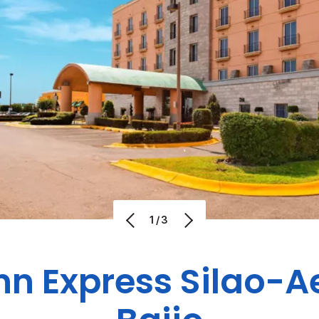
1/3
nn Express
Silao-A