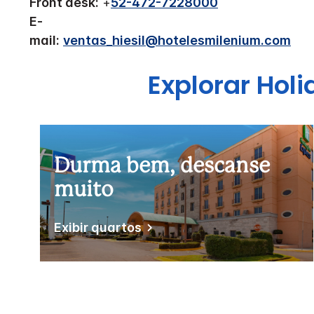
Front desk:
+
52-472-7228000
E-
mail:
ventas_hiesil@hotelesmilenium.com
Explorar
Holi
Durma bem, descanse
muito
Exibir quartos