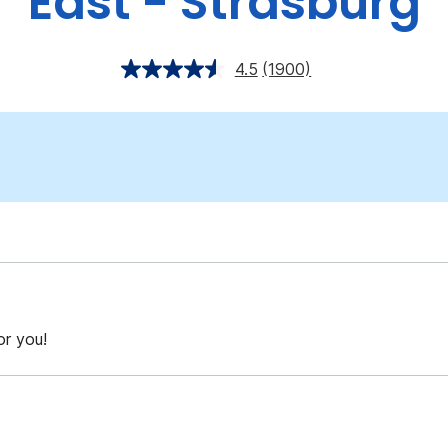
East - Strasburg
4.5
(1900)
or you!