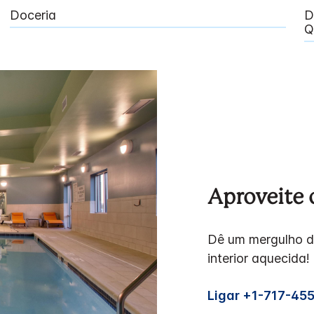
Doceria
D
Q
Aproveite o
Dê um mergulho d
interior aquecida!
Ligar +1-717-45