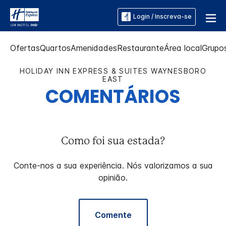
Login / Inscreva-se
Ofertas
Quartos
Amenidades
Restaurante
Área local
Grupo
HOLIDAY INN EXPRESS & SUITES
WAYNESBORO
EAST
COMENTÁRIOS
Como foi sua estada?
Conte-nos a sua experiência. Nós valorizamos a sua
opinião.
Comente