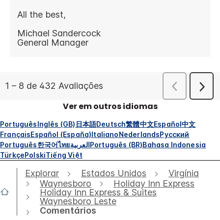
Ver em outros idiomas
Português
Inglês (GB)
日本語
Deutsch
繁體中文
Español
中文
Français
Español (España)
Italiano
Nederlands
Русский
Português
한국어
ไทย
العربية
Português (BR)
Bahasa Indonesia
Türkçe
Polski
Tiếng Việt
Explorar
Estados Unidos
Virgínia
Waynesboro
Holiday Inn Express
Holiday Inn Express & Suites
Waynesboro Leste
Comentários