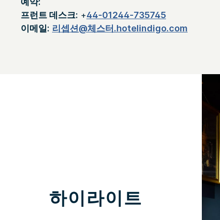
예약:
프런트 데스크:
+
44-01244-735745
이메일:
리셉션@체스터.hotelindigo.com
하이라이트