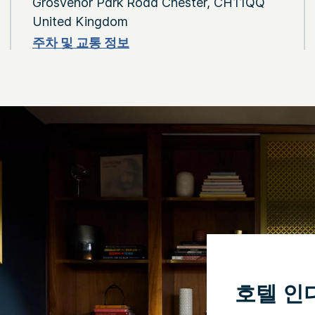
Grosvenor Park Road
Chester
,
CH11QQ
United Kingdom
주차 및 교통 정보
호텔 인