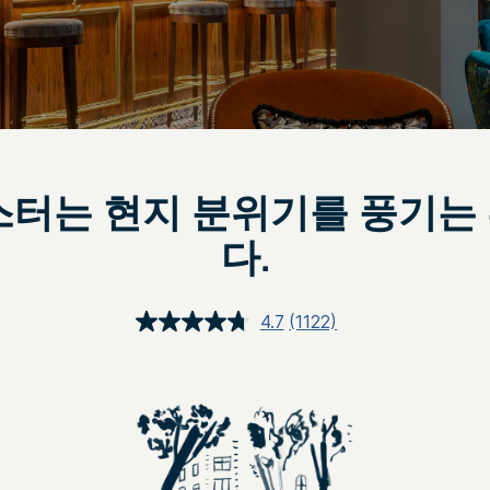
스터는 현지 분위기를 풍기는
다.
4.7
(1122)
상
품
평
읽
기.
같
은
페
이
지