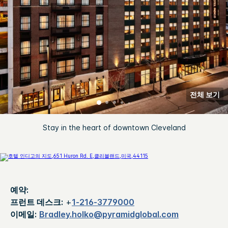
전체 보기
Stay in the heart of downtown Cleveland
예약:
프런트 데스크:
+
1-216-3779000
이메일:
Bradley.holko@pyramidglobal.com