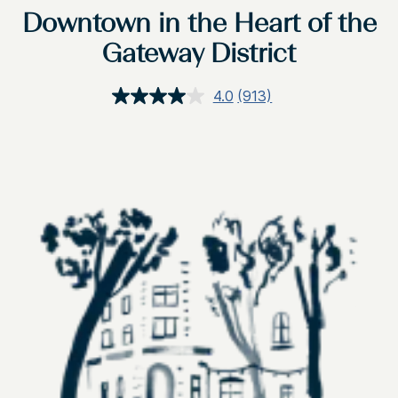
Downtown in the Heart of the
Gateway District
4.0
(913)
상
품
평
읽
기.
같
은
페
이
지
링
크.