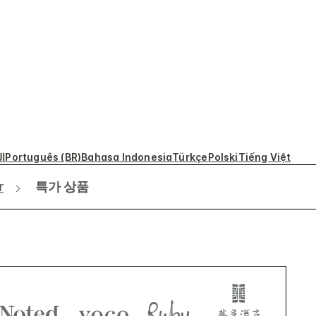
ال
Português (BR)
Bahasa Indonesia
Türkçe
Polski
Tiếng Việt
r
특가 상품