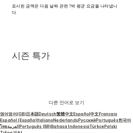
표시된 금액은 다음 날짜 관련 1박 평균 요금을 나타냅니
다.
시즌 특가
다른 언어로 보기
영어
영어(GB)
日本語
Deutsch
繁體中文
Español
中文
Français
Español (España)
Italiano
Nederlands
Русский
Português
한국어
ไทย
العربية
Português (BR)
Bahasa Indonesia
Türkçe
Polski
Tiếng Việt