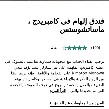
فندق إلهام في كامبريدج ،
ماساتشوستس
4.4
(129)
قراءة
129
جعة.
يرحب الفناء الجذاب مع منحوتات سماوية تفاعلية بالضيوف في
رابط
نفس
عطلة كامبريدج الملهمة على نهر تشارلز. بينما يؤكد فندق
Kimpton Marlowe على الفخامة والأناقة ، فإنه يربط أيضًا
بين الروح الفكرية والإبداعية في بوسطن وكامبريدج. يهتم
الضيوف بالعقل والجسد والروح في غرف الضيوف والأجنحة
التي تم تجديدها والتي
...
اقرأ المزيد
المزيد من المعلومات عن الفندق