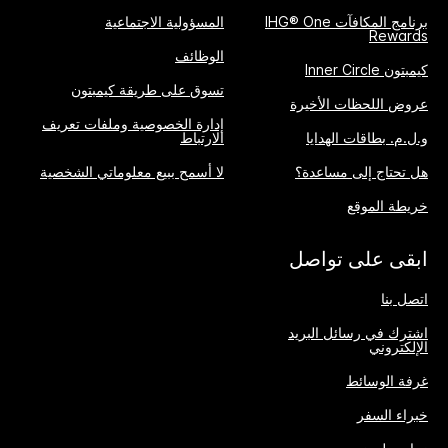
برنامج المكافآت IHG® One
المسؤولية الاجتماعية
Rewards
الوظائف
كيمبتون Inner Circle
تسوق على طريقة كيمبتون
عروض اللحظات الأخيرة
إدارة الخصوصية وملفات تعريف
و.ل.م. بطاقات الهدايا
الارتباط
هل تحتاج إلى مساعدة؟
لا أسمح ببيع معلوماتي الشخصية
خريطة الموقع
ابقى على تواصل
اتصل بنا
اشترك في رسائل البريد
الإلكتروني
غرفة الوسائط
خبراء السفر