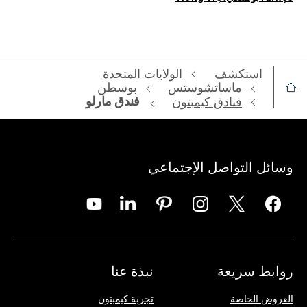
استكشف
الولايات المتحدة
ماساتشوستس
بوسطن
فندق مارلو
فنادق كيمبتون
وسائل التواصل الإجتماعي
روابط سريعة
نبذة عنا
العروض الخاصة
تجربة كيمبتون