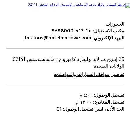
الحجوزات
مكتب الاستقبال:
+
1-617-8688000
البريد الإلكتروني:
talktous@hotelmarlowe.com
25 إدوين هـ. لاند بوليفارد كامبريدج ، ماساتشوستس 02141
الولايات المتحدة
تفاصيل مواقف السيارات والمواصلات
تسجيل الوصول
: ٤:٠٠ م
تسجيل المغادرة
: ١٢:٠٠ م
الحد الأدنى لسن تسجيل الوصول
: 21