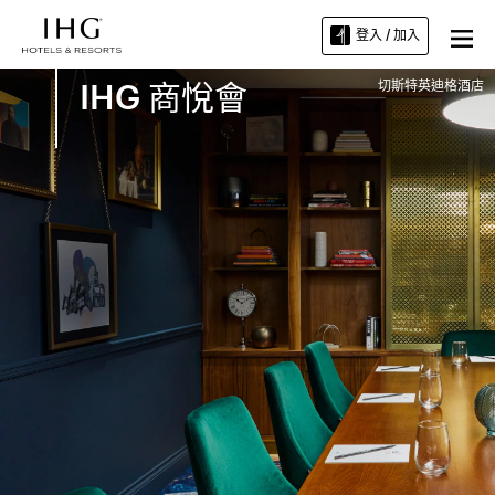
登入 / 加入
切斯特英迪格酒店
IHG 商悅會